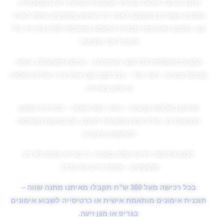
מיוצרים מבד איכותי במיוחד שמבטיח ספיגת זיעה מקסימלית,
המגנים נשארים במקומם לאורך כל האימון ומספקים נוחות לאורך
זמן. התכנון הארגונומי מבטיח התאמה מושלמת לפרק כף היד בלי
להגביל את התנועה.
המגנים מושלמים לכל סוגי האימונים – הרמות משקולות, אימוני
עצימות גבוהה, ריצה ועוד – בכל מצב שבו אתה צריך שליטה מלאה
וביטחון באחיזה.
זמינים בשלושה צבעים – כחול, סגול ושחור – לבחירת הסגנון
המתאים לך. מידה אחת מתאימה לכולם, עם גמישות מושלמת
להתאמה מיטבית.
לבשו את מגני הזיעה שלנו בגאווה. כי בגריפ, אנחנו לא רק
מתאמנים – אנחנו חיים את הדרך.
בכל רכישה מעל 360 ש"ח תקבלו מאיתנו מתנה שווה –
תוכנית אימונים מותאמת אישית או כרטיסייה לשבוע אימונים
בגריפ או מגן זיעה.