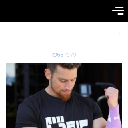
חזרה לחנות
מגני זיעה למקצוענים – PURPLE WRIST
WRAPS
₪
55
₪
79