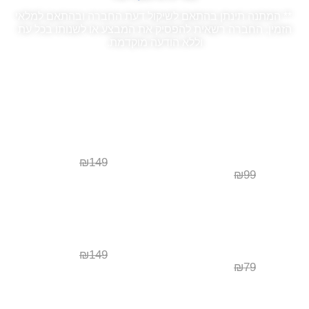
** המתנה תינתן בהתאם לשיקול דעת החברה ובהתאם למלאי
הזמין. החברה רשאית להפסיק את המבצע או לשנותו בכל עת
וללא הודעה מוקדמת.
מוצרים נוספים
GRIP ATHLETE – BLACK T
עוריות BLACK IRON GRIP
SHIRT
₪
119
₪
149
₪
79
₪
99
מגני זיעה למקצוענים –
עוריות IRON GRIP
PURPLE WRIST WRAPS
₪
119
₪
149
₪
55
₪
79